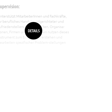
upervision:
nterstützt MitarbeiterInnen und Fachkräfte,
hr berufliches Handeln zielgerichteter und
ufriedenstellender zu gestalten. Organisa-
DETAILS
ionen, Firmen und Institutionen nutzen dieses
nstrument zum Erkennen, Verstehen und
earbeiten spezifischer Problem-stellungen
nd zur Verbesserung von Kommunikation,
otivation und Kooperation. Dabei werden die
upervisandInnen in ihren jeweiligen
rbeitsfeldern unterstützt, Konflikte zu klären,
igene Kompetenzen weiter zu entwickeln und
iele zu formulieren und zu koordinieren.
eratung: Unterstützt Einzelpersonen, Partner,
aare und Familien bei der Bewältigung von
ersönlichen Problemen, Konflikten und
ntscheidungsschwierigkeiten. Das Ziel der
eratung besteht ganz allgemein darin, eigene
öglichkeiten und Fähigkeitejn zur aktiven und