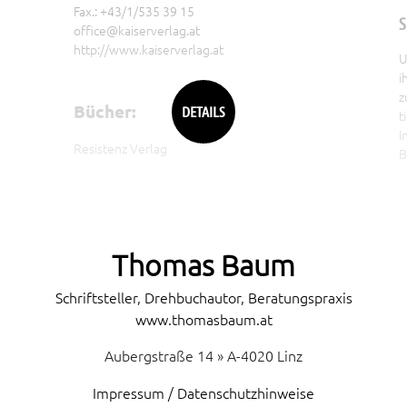
Fax.: +43/1/535 39 15
S
office@kaiserverlag.at
http://www.kaiserverlag.at
U
i
z
Bücher:
DETAILS
t
I
Resistenz Verlag
B
Postfach 184
u
A-4010 Linz
M
Tel.: + 43 (0)7228 6413
S
dietmar.ehrenreich@gmx.at
A
e
Thomas Baum
Z
Schriftsteller, Drehbuchautor, Beratungspraxis
B
www.thomasbaum.at
P
p
Aubergstraße 14 » A-4020 Linz
E
B
Impressum / Datenschutzhinweise
M