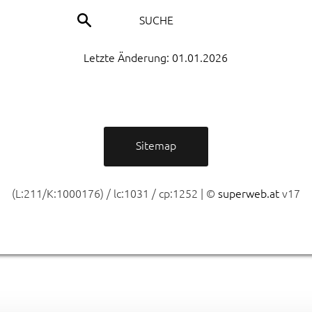
p
SUCHE
s
e
"
Letzte Änderung:
01.01.2026
B
V
A
Sitemap
S
A
t
(L:211/K:1000176) / lc:1031 / cp:1252 | ©
superweb.at
v17
W
P
S
S
u
M
V
o