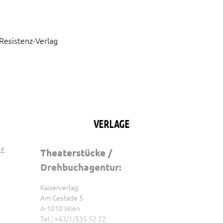
Resistenz-Verlag
VERLAGE
LE
Theaterstücke /
Drehbuchagentur:
Kaiserverlag
Am Gestade 5
A-1010 Wien
Tel.: +43/1/535 52 22