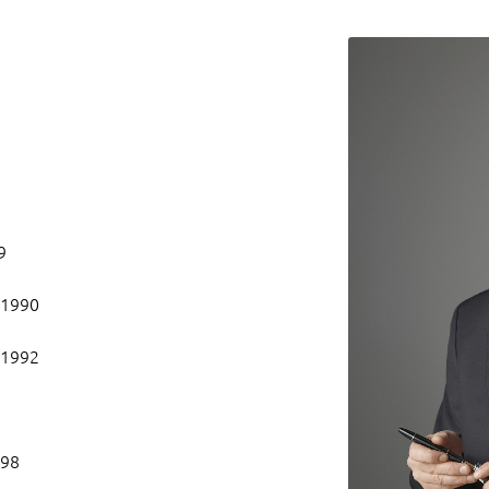
9
 1990
 1992
998