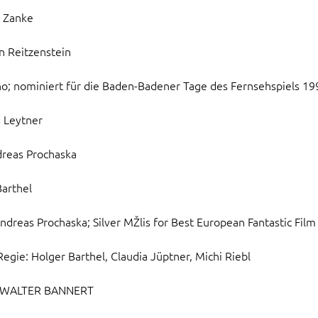
e Zanke
n Reitzenstein
no; nominiert für die Baden-Badener Tage des Fernsehspiels 19
s Leytner
dreas Prochaska
Barthel
ndreas Prochaska; Silver MŽlis for Best European Fantastic Film
egie: Holger Barthel, Claudia Jüptner, Michi Riebl
 WALTER BANNERT